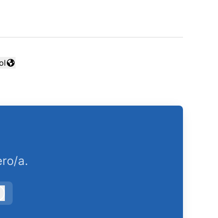
ol
ar idioma
ro/a.
Iniciar sesión