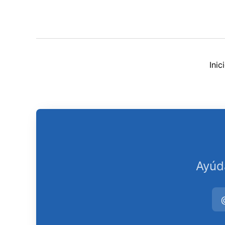
Ini
Ayúd