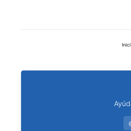
Ini
Ayúd