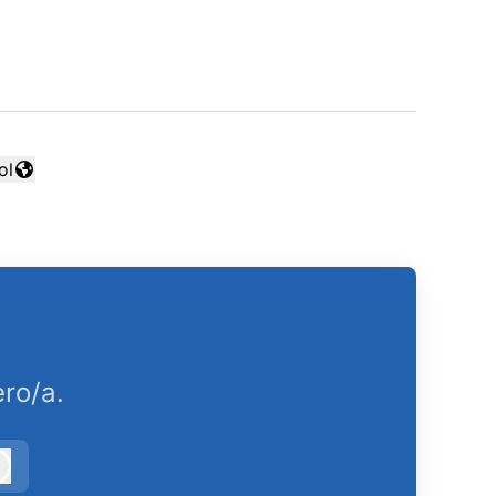
ol
ar idioma
ro/a.
Iniciar sesión