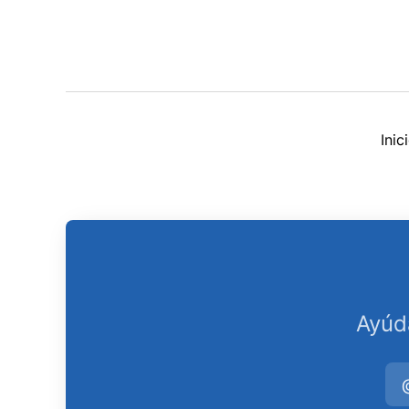
Ini
Ayúd