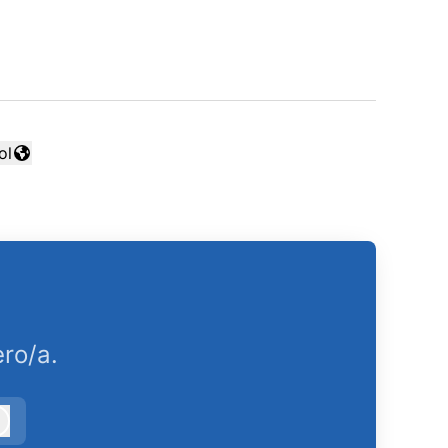
ol
ar idioma
ro/a.
Iniciar sesión